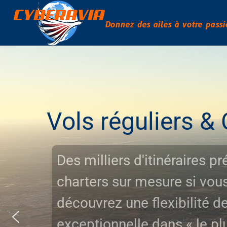
Donnez des ailes à votre passi
s réguliers & Charter
illiers d'itinéraires préétablis ou de
ters sur mesure si vous préférez,
uvrez une flexibilité de voyage
ptionnelle dans « le plus beau burea