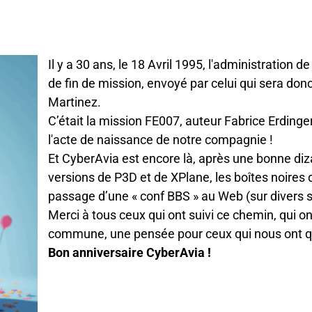
8 Avril 1995, l'administration de CyberAvia corrigeait son 
 envoyé par celui qui sera donc à jamais notre premier pilo
 FE007, auteur Fabrice Erdinger, version du simulateur FS4 
e de notre compagnie !
ncore là, après une bonne dizaine d’évolutions de FS, pl
 de XPlane, les boîtes noires diverses, la bascule de CIP 
nf BBS » au Web (sur divers sites et plusieurs hébergeur
qui ont suivi ce chemin, qui ont œuvré pour bâtir et entre
ée pour ceux qui nous ont quittés, et :
CyberAvia !