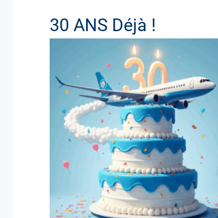
 Déjà !
Il y a 30 ans, le 1
de fin de mission,
Martinez.
C’était la mission
l'acte de naissanc
Et CyberAvia est e
versions de P3D et
passage d’une « co
Merci à tous ceux 
commune, une pens
Bon anniversaire 