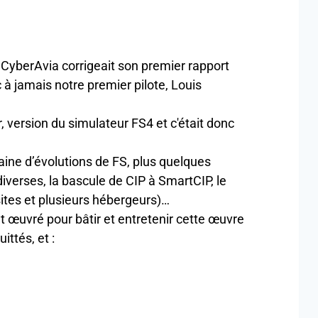
Compat
premier rapport
Compatibilité
te, Louis
La nouvelle ve
Vous devez d'
et c'était donc
l'installation
G:WpSystemS-
us quelques
C'est celui-là q
à SmartCIP, le
De même, vous
s)…
tenir cette œuvre