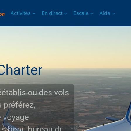
Activités
En direct
Escale
Aide
on
s vols
u du