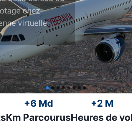
+6 Md
+2 M
ts
Km Parcourus
Heures de vo